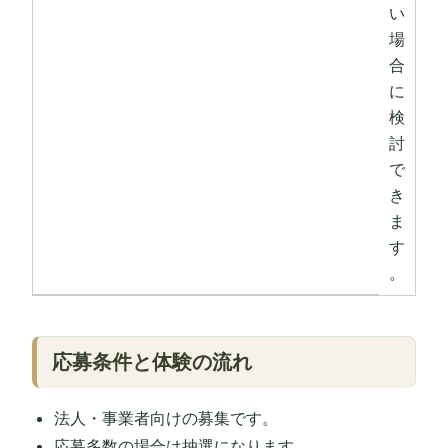
い
場
合
に
検
討
で
き
ま
す
。
応募条件と体験の流れ
法人・事業者向けの募集です。
応募多数の場合は抽選になります。