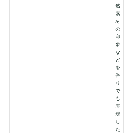
然
素
材
の
印
象
な
ど
を
香
り
で
も
表
現
し
た