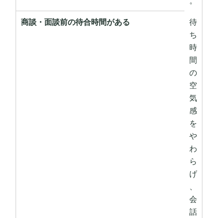
。
商談・面談前の待合時間がある
待
ち
時
間
の
空
気
感
を
や
わ
ら
げ
、
会
話