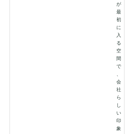
が
最
初
に
入
る
空
間
で
、
会
社
ら
し
い
印
象