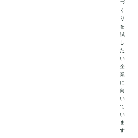
づ
く
り
を
試
し
た
い
企
業
に
向
い
て
い
ま
す