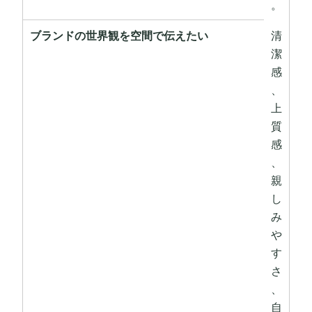
。
ブランドの世界観を空間で伝えたい
清
潔
感
、
上
質
感
、
親
し
み
や
す
さ
、
自