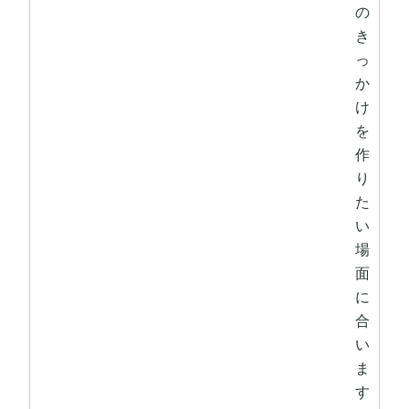
の
き
っ
か
け
を
作
り
た
い
場
面
に
合
い
ま
す