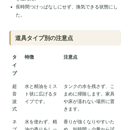
長時間つけっぱなしにせず、換気できる状態にし
た。
道具タイプ別の注意点
タ
特徴
注意点
イ
プ
超
水と精油をミス
タンクの水を残さず、こ
音
ト状に広げるタ
まめに掃除します。家具
波
イプです。
や床が濡れない場所に置
式
きます。
ネ
水を使わず、精
香りが強くなりやすいた
ブ
油の香りをしっ
め、短時間・少量から試