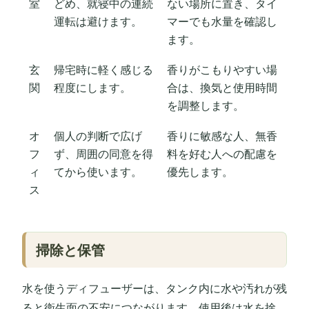
室
どめ、就寝中の連続
ない場所に置き、タイ
運転は避けます。
マーでも水量を確認し
ます。
玄
帰宅時に軽く感じる
香りがこもりやすい場
関
程度にします。
合は、換気と使用時間
を調整します。
オ
個人の判断で広げ
香りに敏感な人、無香
フ
ず、周囲の同意を得
料を好む人への配慮を
ィ
てから使います。
優先します。
ス
掃除と保管
水を使うディフューザーは、タンク内に水や汚れが残
ると衛生面の不安につながります。使用後は水を捨