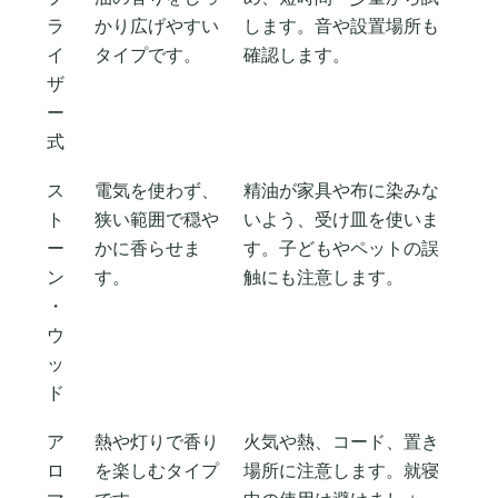
ラ
かり広げやすい
します。音や設置場所も
イ
タイプです。
確認します。
ザ
ー
式
ス
電気を使わず、
精油が家具や布に染みな
ト
狭い範囲で穏や
いよう、受け皿を使いま
ー
かに香らせま
す。子どもやペットの誤
ン
す。
触にも注意します。
・
ウ
ッ
ド
ア
熱や灯りで香り
火気や熱、コード、置き
ロ
を楽しむタイプ
場所に注意します。就寝