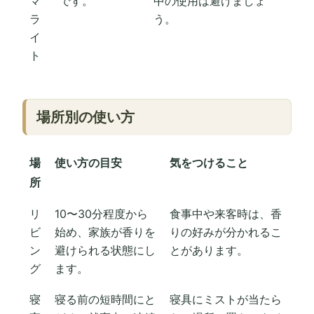
マ
です。
中の使用は避けましょ
ラ
う。
イ
ト
場所別の使い方
場
使い方の目安
気をつけること
所
リ
10〜30分程度から
食事中や来客時は、香
ビ
始め、家族が香りを
りの好みが分かれるこ
ン
避けられる状態にし
とがあります。
グ
ます。
寝
寝る前の短時間にと
寝具にミストが当たら