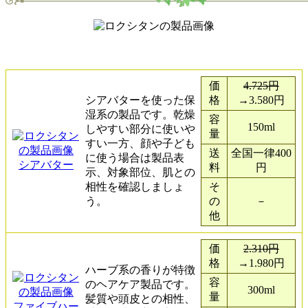
価
4.725円
シアバターを使った保
格
→3.580円
湿系の製品です。乾燥
容
150ml
しやすい部分に使いや
量
すい一方、顔や子ども
送
全国一律400
に使う場合は製品表
シアバター
料
円
示、対象部位、肌との
相性を確認しましょ
そ
う。
の
－
他
価
2.310円
格
→1.980円
ハーブ系の香りが特徴
容
のヘアケア製品です。
300ml
量
髪質や頭皮との相性、
ファイブハー