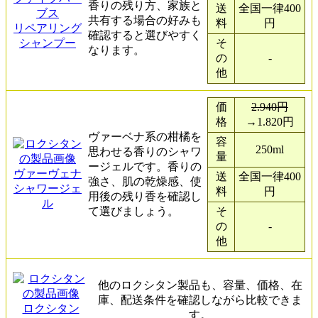
香りの残り方、家族と
送
全国一律400
ブス
共有する場合の好みも
料
円
リペアリング
確認すると選びやすく
シャンプー
そ
なります。
の
-
他
価
2.940円
格
→1.820円
ヴァーベナ系の柑橘を
容
250ml
思わせる香りのシャワ
量
ージェルです。香りの
ヴァーヴェナ
送
全国一律400
強さ、肌の乾燥感、使
シャワージェ
料
円
用後の残り香を確認し
ル
て選びましょう。
そ
の
-
他
他のロクシタン製品も、容量、価格、在
庫、配送条件を確認しながら比較できま
ロクシタン
す。