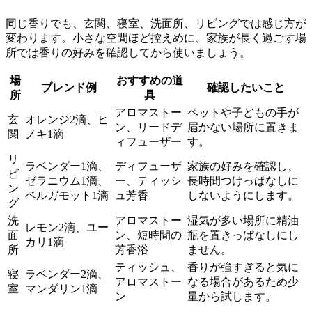
同じ香りでも、玄関、寝室、洗面所、リビングでは感じ方が
変わります。小さな空間ほど控えめに、家族が長く過ごす場
所では香りの好みを確認してから使いましょう。
場
おすすめの道
ブレンド例
確認したいこと
所
具
アロマストー
ペットや子どもの手が
玄
オレンジ2滴、ヒ
ン、リードデ
届かない場所に置きま
関
ノキ1滴
ィフューザー
す。
リ
ラベンダー1滴、
ディフューザ
家族の好みを確認し、
ビ
ゼラニウム1滴、
ー、ティッシ
長時間つけっぱなしに
ン
ベルガモット1滴
ュ芳香
しないようにします。
グ
洗
アロマストー
湿気が多い場所に精油
レモン2滴、ユー
面
ン、短時間の
瓶を置きっぱなしにし
カリ1滴
所
芳香浴
ません。
ティッシュ、
香りが強すぎると気に
寝
ラベンダー2滴、
アロマストー
なる場合があるため少
室
マンダリン1滴
ン
量から試します。