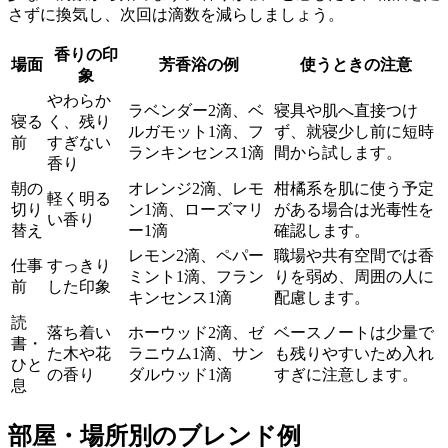
さずに換気し、次回は滴数を減らしましょう。
香りの印
場面
芳香浴の例
使うときの注意
象
やわらか
ラベンダー2滴、ベ
寝具や肌へ直接つけ
寝る
く、残り
ルガモット1滴、フ
ず、就寝少し前に短時
前
すぎない
ランキンセンス1滴
間から試します。
香り
朝の
オレンジ2滴、レモ
柑橘系を肌に使う予定
軽く明る
切り
ン1滴、ローズマリ
がある場合は光毒性を
い香り
替え
ー1滴
確認します。
レモン2滴、ペパー
職場や共有空間では香
仕事
すっきり
ミント1滴、フラン
りを弱め、周囲の人に
前
した印象
キンセンス1滴
配慮します。
読
落ち着い
ホーウッド2滴、ゼ
ベースノートは少量で
書・
た木や花
ラニウム1滴、サン
も残りやすいため入れ
ひと
の香り
ダルウッド1滴
すぎに注意します。
息
部屋・場所別のブレンド例