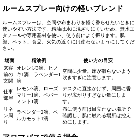
ルームスプレー向けの軽いブレンド
ルームスプレーは、空間や布まわりを軽く香らせたいときに
使いやすい方法です。精油は水に混ざりにくいため、無水エ
タノールや専用基材を使い、使う前によく振ります。肌、
顔、ペット、食品、火気の近くには使わないようにしてくだ
さい。
場面
精油例
使い方の目安
来客
オレンジ3滴、ヒノ
空間に少量。床が滑らないよう
前の
キ1滴、ラベンダー1
吹きすぎに注意します。
玄関
滴
レモン3滴、ローズ
デスクに直接かけず、周囲に香
仕事
マリー1滴、ペパー
りが広がりすぎない量にしま
部屋
ミント1滴
す。
リネ
布に使う前は目立たない場所で
ラベンダー2滴、ベ
ン周
確認し、肌に触れる場所は控え
ルガモット1滴
り
めにします。