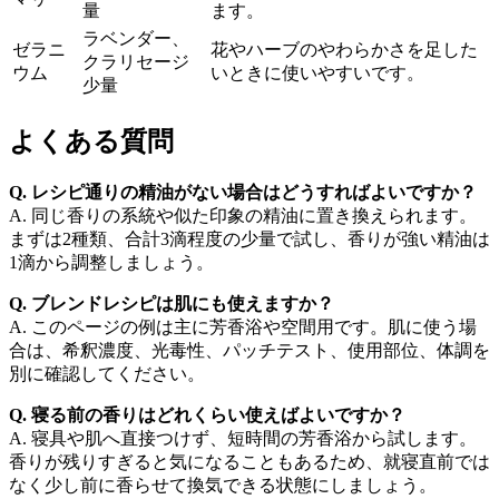
量
ます。
ラベンダー、
ゼラニ
花やハーブのやわらかさを足した
クラリセージ
ウム
いときに使いやすいです。
少量
よくある質問
Q. レシピ通りの精油がない場合はどうすればよいですか？
A. 同じ香りの系統や似た印象の精油に置き換えられます。
まずは2種類、合計3滴程度の少量で試し、香りが強い精油は
1滴から調整しましょう。
Q. ブレンドレシピは肌にも使えますか？
A. このページの例は主に芳香浴や空間用です。肌に使う場
合は、希釈濃度、光毒性、パッチテスト、使用部位、体調を
別に確認してください。
Q. 寝る前の香りはどれくらい使えばよいですか？
A. 寝具や肌へ直接つけず、短時間の芳香浴から試します。
香りが残りすぎると気になることもあるため、就寝直前では
なく少し前に香らせて換気できる状態にしましょう。