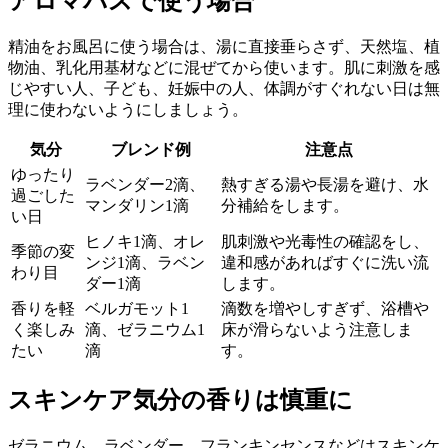
アロマバスで使う場合
精油をお風呂に使う場合は、湯に直接垂らさず、天然塩、植
物油、乳化用基材などに混ぜてから使います。肌に刺激を感
じやすい人、子ども、妊娠中の人、体調がすぐれない日は無
理に使わないようにしましょう。
気分
ブレンド例
注意点
ゆったり
ラベンダー2滴、
熱すぎる湯や長湯を避け、水
過ごした
マンダリン1滴
分補給をします。
い日
ヒノキ1滴、オレ
肌刺激や光毒性の確認をし、
季節の変
ンジ1滴、ラベン
違和感があればすぐに洗い流
わり目
ダー1滴
します。
香りを軽
ベルガモット1
滴数を増やしすぎず、浴槽や
く楽しみ
滴、ゼラニウム1
床が滑らないよう注意しま
たい
滴
す。
スキンケア気分の香りは慎重に
ゼラニウム、ラベンダー、フランキンセンスなどはスキンケ