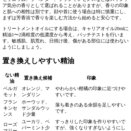
ア気分の香りとして選ばれることがありますが、香りの印象
と肌への相性は別です。顔や首に使う場合は特に慎重にし、
まずは芳香浴で香りを楽しむ方法から始めると安心です。
トリートメントオイルにする場合は、キャリアオイル20mlに
精油1〜2滴程度の低濃度から考え、パッチテストを行いま
す。敏感肌、肌荒れ、日焼け後、傷がある部位には使わない
ようにしましょう。
置き換えしやすい精油
ない精
置き換え候補
印象
油
ベルガ
オレンジ、マ
やわらかい柑橘の印象に近づけや
モット
ンダリン
すいです。
フラン
ホーウッド、
落ち着きのある余韻を足しやすい
キンセ
サンダルウッ
です。
ンス
ド少量
ユーカリ、ペ
すっきりした印象を作りやすいで
ローズ
パーミント少
すが、強くなりすぎないようにし
マリー