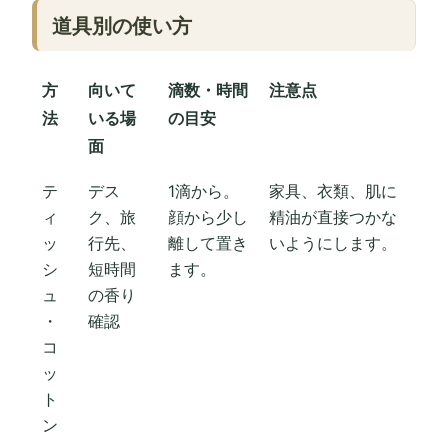
道具別の使い方
方
向いて
滴数・時間
注意点
法
いる場
の目安
面
テ
デス
1滴から。
家具、衣類、肌に
ィ
ク、旅
顔から少し
精油が直接つかな
ッ
行先、
離して置き
いようにします。
シ
短時間
ます。
ュ
の香り
・
確認
コ
ッ
ト
ン