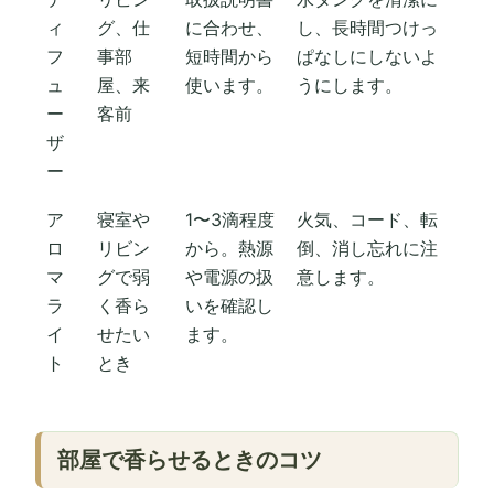
ィ
グ、仕
に合わせ、
し、長時間つけっ
フ
事部
短時間から
ぱなしにしないよ
ュ
屋、来
使います。
うにします。
ー
客前
ザ
ー
ア
寝室や
1〜3滴程度
火気、コード、転
ロ
リビン
から。熱源
倒、消し忘れに注
マ
グで弱
や電源の扱
意します。
ラ
く香ら
いを確認し
イ
せたい
ます。
ト
とき
部屋で香らせるときのコツ