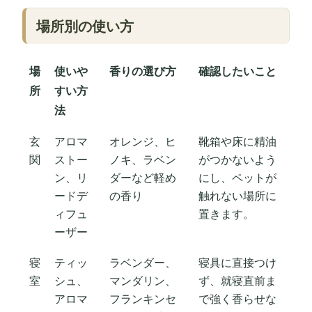
場所別の使い方
場
使いや
香りの選び方
確認したいこと
所
すい方
法
玄
アロマ
オレンジ、ヒ
靴箱や床に精油
関
ストー
ノキ、ラベン
がつかないよう
ン、リ
ダーなど軽め
にし、ペットが
ードデ
の香り
触れない場所に
ィフュ
置きます。
ーザー
寝
ティッ
ラベンダー、
寝具に直接つけ
室
シュ、
マンダリン、
ず、就寝直前ま
アロマ
フランキンセ
で強く香らせな