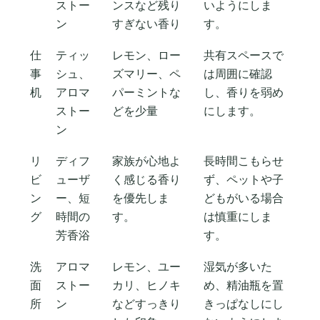
ストー
ンスなど残り
いようにしま
ン
すぎない香り
す。
仕
ティッ
レモン、ロー
共有スペースで
事
シュ、
ズマリー、ペ
は周囲に確認
机
アロマ
パーミントな
し、香りを弱め
ストー
どを少量
にします。
ン
リ
ディフ
家族が心地よ
長時間こもらせ
ビ
ューザ
く感じる香り
ず、ペットや子
ン
ー、短
を優先しま
どもがいる場合
グ
時間の
す。
は慎重にしま
芳香浴
す。
洗
アロマ
レモン、ユー
湿気が多いた
面
ストー
カリ、ヒノキ
め、精油瓶を置
所
ン
などすっきり
きっぱなしにし