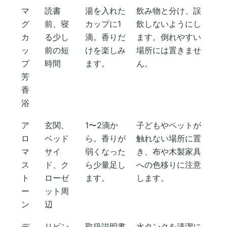
マ
読書
湯を入れた
飲み物と分け、誤
グ
前、寝
カップに1
飲しないようにし
カ
る少し
滴。香りだ
ます。倒れやすい
ッ
前の短
けを楽しみ
場所には置きませ
プ
時間
ます。
ん。
芳
香
浴
ア
玄関、
1〜2滴か
子どもやペットが
ロ
ベッド
ら。香りが
触れない場所に置
マ
サイ
弱くなった
き、布や木製家具
ス
ド、ク
ら少量足し
への色移りに注意
ト
ローゼ
ます。
します。
ー
ット周
ン
辺
デ
リビン
取扱説明書
水タンクを清潔に