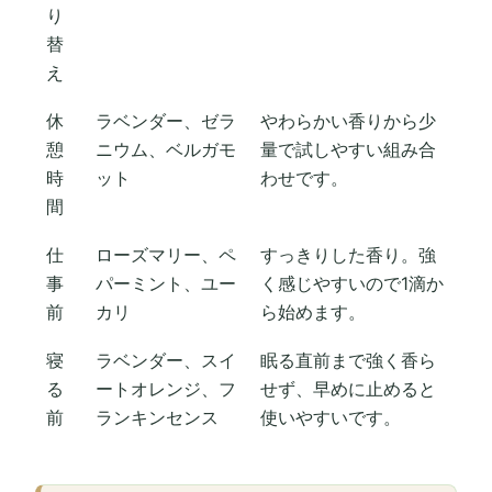
り
替
え
休
ラベンダー、ゼラ
やわらかい香りから少
憩
ニウム、ベルガモ
量で試しやすい組み合
時
ット
わせです。
間
仕
ローズマリー、ペ
すっきりした香り。強
事
パーミント、ユー
く感じやすいので1滴か
前
カリ
ら始めます。
寝
ラベンダー、スイ
眠る直前まで強く香ら
る
ートオレンジ、フ
せず、早めに止めると
前
ランキンセンス
使いやすいです。