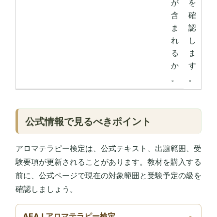
が
を
含
確
ま
認
れ
し
る
ま
か
す
。
。
公式情報で見るべきポイント
アロマテラピー検定は、公式テキスト、出題範囲、受
験要項が更新されることがあります。教材を購入する
前に、公式ページで現在の対象範囲と受験予定の級を
確認しましょう。
AEAJ アロマテラピー検定