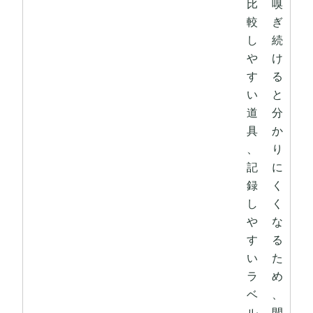
比
嗅
較
ぎ
し
続
や
け
す
る
い
と
道
分
具
か
、
り
記
に
録
く
し
く
や
な
す
る
い
た
ラ
め
ベ
、
ル
間