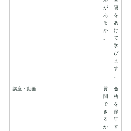
が
隔
あ
を
る
あ
か
け
。
て
学
び
ま
す
。
講座・動画
質
合
問
格
で
を
き
保
る
証
か
す