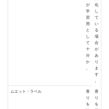
が
化
学
し
習
て
用
い
と
る
し
場
て
合
十
が
分
あ
か
り
。
ま
す
。
ムエット・ラベル
香
香
り
り
を
を