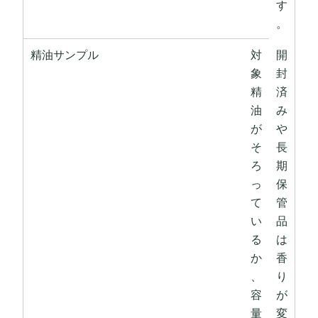
す
。
精油サンプル
対
開
象
封
精
済
油
み
が
や
そ
長
ろ
期
っ
保
て
管
い
品
る
は
か
香
、
り
容
が
量
変