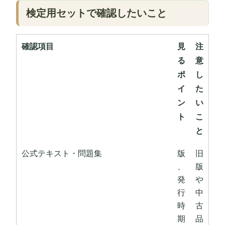
検定用セットで確認したいこと
確認項目
見
注
る
意
ポ
し
イ
た
ン
い
ト
こ
と
公式テキスト・問題集
版
旧
、
版
発
や
行
中
時
古
期
品