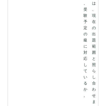
、
は
受
、
験
現
予
在
定
の
の
出
級
題
に
範
対
囲
応
と
し
照
て
ら
い
し
る
合
か
わ
。
せ
ま