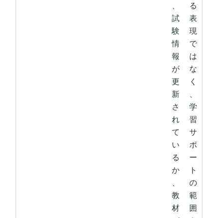
、
る
試
表
験
現
情
で
報
は
が
な
更
く
新
、
さ
学
れ
習
て
サ
い
ポ
る
ー
か
ト
、
の
教
範
材
囲