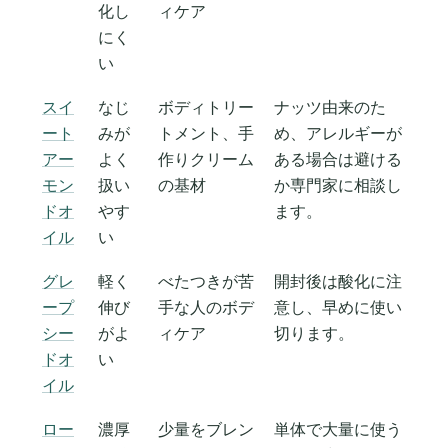
化し
ィケア
にく
い
スイ
なじ
ボディトリー
ナッツ由来のた
ート
みが
トメント、手
め、アレルギーが
アー
よく
作りクリーム
ある場合は避ける
モン
扱い
の基材
か専門家に相談し
ドオ
やす
ます。
イル
い
グレ
軽く
べたつきが苦
開封後は酸化に注
ープ
伸び
手な人のボデ
意し、早めに使い
シー
がよ
ィケア
切ります。
ドオ
い
イル
ロー
濃厚
少量をブレン
単体で大量に使う