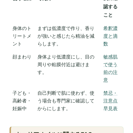
認する
こと
身体のト
まずは低濃度で作り、香り
希釈濃
リートメ
が強いと感じたら精油を減
度と滴
ント
らします。
数
顔まわり
身体より低濃度にし、目の
敏感肌
周りや粘膜付近は避けま
で使う
す。
前の注
意
子ども・
自己判断で肌に使わず、使
禁忌・
高齢者・
う場合も専門家に確認して
注意点
妊娠中
からにします。
早見表