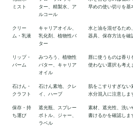
ミスト
ター、精製水、ア
早めの使い切りを基
ルコール
クリー
キャリアオイル、
水と油を混ぜるため
ム・乳液
乳化剤、植物性バ
器具、保存方法を確
ター
リップ・
みつろう、植物性
唇に使うものは香り
バーム
バター、キャリア
使わない選択も考え
オイル
石けん・
石けん素地、クレ
肌をこすりすぎない
クラフト
イ、ハーブ
水分混入に注意しま
保存・持
遮光瓶、スプレー
素材、遮光性、洗い
ち運び
ボトル、ジャー、
書けるかを確認しま
ラベル