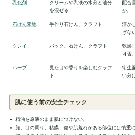
乳化剤
クリームや乳液の水分と油分
配合
を混ぜる
か。
石けん素地
手作り石けん、クラフト
溶か
ぎな
クレイ
パック、石けん、クラフト
乾燥
可否
ハーブ
見た目や香りを楽しむクラフ
衛生
ト
い分
肌に使う前の安全チェック
精油を原液のまま肌につけない。
顔、目の周り、粘膜、傷や肌荒れがある部位には慎重