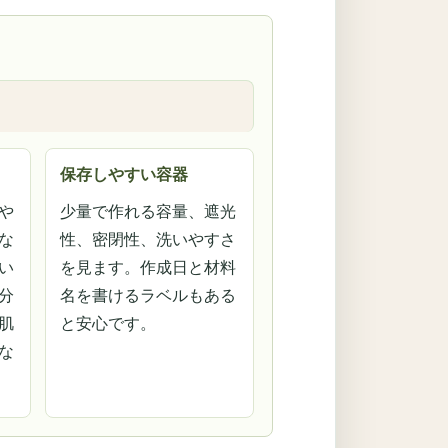
保存しやすい容器
や
少量で作れる容量、遮光
な
性、密閉性、洗いやすさ
い
を見ます。作成日と材料
分
名を書けるラベルもある
肌
と安心です。
な