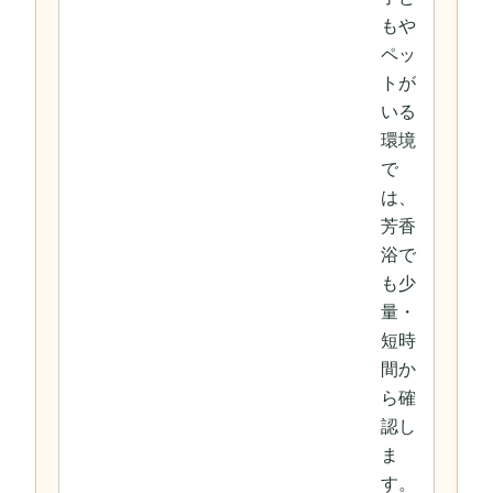
もや
ペッ
トが
いる
環境
で
は、
芳香
浴で
も少
量・
短時
間か
ら確
認し
ま
す。