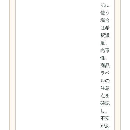
肌に
使う
場合
は希
釈濃
度、
光毒
性、
商品
ラベ
ルの
注意
点を
確認
し、
不安
があ