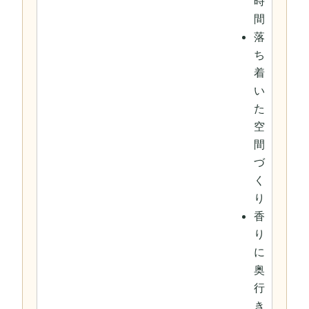
時
間
落
ち
着
い
た
空
間
づ
く
り
香
り
に
奥
行
き