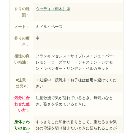
香りの種
ウッディ（樹木）系
類：
ノート：
ミドル～ベース
香りの度
中
合：
相性の良
フランキンセンス・サイプレス・ジュニパー・
い精油：
レモン・ローズマリー・ジャスミン・シナモ
ン・ラベンダー・リンデン・ベルガモット
※注意・
・妊娠中・授乳中・お子様は使用を避けてくだ
禁忌※：
さい
気分に合
注意散漫で気が乱れているとき、無気力なと
わせた使
き、強さを求めているときに
い方：
身体まわ
すっきりした印象の香りとして、重だるさや気
りのセル
分の停滞を切り替えたいときに語られることが