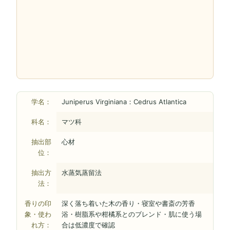
学名：
Juniperus Virginiana：Cedrus Atlantica
科名：
マツ科
抽出部
心材
位：
抽出方
水蒸気蒸留法
法：
香りの印
深く落ち着いた木の香り・寝室や書斎の芳香
象・使わ
浴・樹脂系や柑橘系とのブレンド・肌に使う場
れ方：
合は低濃度で確認