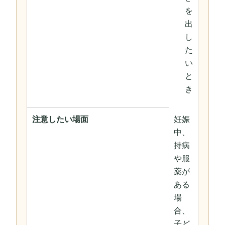
を
出
し
た
い
と
き
注意したい場面
妊娠
中、
持病
や服
薬が
ある
場
合、
子ど