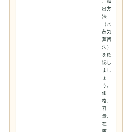
、抽
出方
法
（水
蒸気
蒸留
法）
を確
認し
まし
ょ
う。
価
格、
容
量、
在
庫、