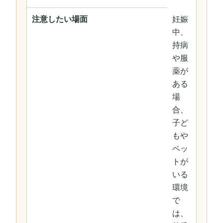
注意したい場面
妊娠
中、
持病
や服
薬が
ある
場
合、
子ど
もや
ペッ
トが
いる
環境
で
は、