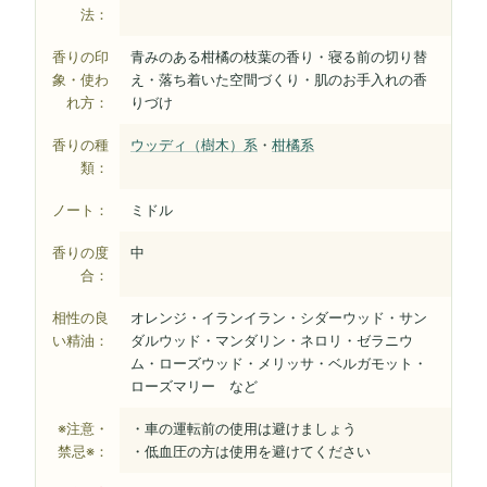
法：
香りの印
青みのある柑橘の枝葉の香り・寝る前の切り替
象・使わ
え・落ち着いた空間づくり・肌のお手入れの香
れ方：
りづけ
香りの種
ウッディ（樹木）系
・
柑橘系
類：
ノート：
ミドル
香りの度
中
合：
相性の良
オレンジ・イランイラン・シダーウッド・サン
い精油：
ダルウッド・マンダリン・ネロリ・ゼラニウ
ム・ローズウッド・メリッサ・ベルガモット・
ローズマリー など
※注意・
・車の運転前の使用は避けましょう
禁忌※：
・低血圧の方は使用を避けてください