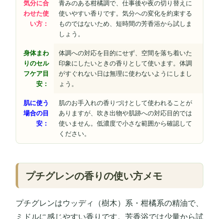
気分に合
青みのある柑橘調で、仕事後や夜の切り替えに
わせた使
使いやすい香りです。気分への変化を約束する
い方：
ものではないため、短時間の芳香浴から試しま
しょう。
身体まわ
体調への対応を目的にせず、空間を落ち着いた
りのセル
印象にしたいときの香りとして使います。体調
フケア目
がすぐれない日は無理に使わないようにしまし
安：
ょう。
肌に使う
肌のお手入れの香りづけとして使われることが
場合の目
ありますが、吹き出物や肌跡への対応目的では
安：
使いません。低濃度で小さな範囲から確認して
ください。
プチグレンの香りの使い方メモ
プチグレンはウッディ（樹木）系・柑橘系の精油で、
ミドルに感じやすい香りです。芳香浴では少量から試