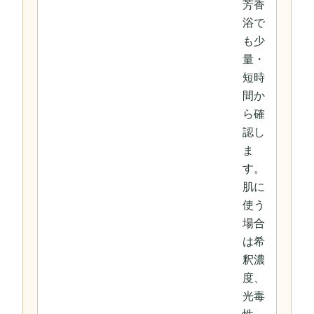
芳香
浴で
も少
量・
短時
間か
ら確
認し
ま
す。
肌に
使う
場合
は希
釈濃
度、
光毒