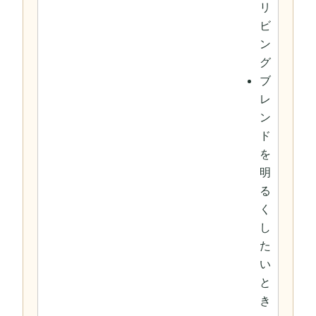
リ
ビ
ン
グ
ブ
レ
ン
ド
を
明
る
く
し
た
い
と
き