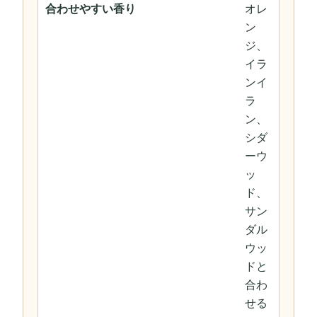
合わせやすい香り
オレ
ン
ジ、
イラ
ンイ
ラ
ン、
シダ
ーウ
ッ
ド、
サン
ダル
ウッ
ドと
合わ
せる