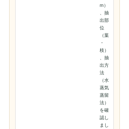
m）
、抽
出部
位
（葉
・
枝）
、抽
出方
法
（水
蒸気
蒸留
法）
を確
認し
まし