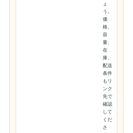
ょ
う。
価
格、
容
量、
在
庫、
配送
条件
もリ
ンク
先で
確認
して
くだ
さ