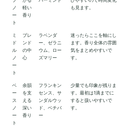
ノ
軽い
も見ます。
ー
香り
ト
ミ
ブレ
ラベンダ
迷ったらここを軸にし
ド
ンド
ー、ゼラニ
ます。香り全体の雰囲
ル
の中
ウム、ロー
気をまとめやすいで
ノ
心
ズマリー
す。
ー
ト
ベ
余韻
フランキン
少量でも印象が残りま
ー
を支
センス、サ
す。最初は1滴までに
ス
える
ンダルウッ
すると扱いやすいで
ノ
深い
ド、ベチバ
す。
ー
香り
ー
ト