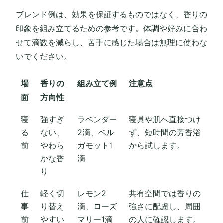
ブレンド例は、効果を保証するものではなく、香りの
印象を組み立てるための参考です。体調や好みに合わ
せて滴数を減らし、苦手に感じた場合は無理に使わな
いでください。
場
香りの
組み立て例
注意点
面
方向性
寝
強すぎ
ラベンダー
寝具や肌へ直接つけ
る
ない、
2滴、ベル
ず、短時間の芳香浴
前
やわら
ガモット1
から試します。
かな香
滴
り
仕
軽く切
レモン2
共有空間では香りの
事
り替え
滴、ローズ
強さに配慮し、周囲
前
やすい
マリー1滴
の人に確認します。