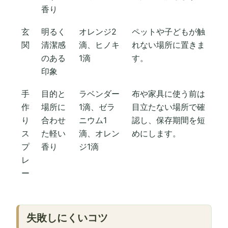
香り
玄
明るく
オレンジ2
ペットや子どもが触
関
清潔感
滴、ヒノキ
れない場所に置きま
のある
1滴
す。
印象
手
目的と
ラベンダー
布や家具に使う前は
作
場所に
1滴、ゼラ
目立たない場所で確
り
合わせ
ニウム1
認し、保存期間を短
ス
た軽い
滴、オレン
めにします。
プ
香り
ジ1滴
レ
ー
失敗しにくいコツ