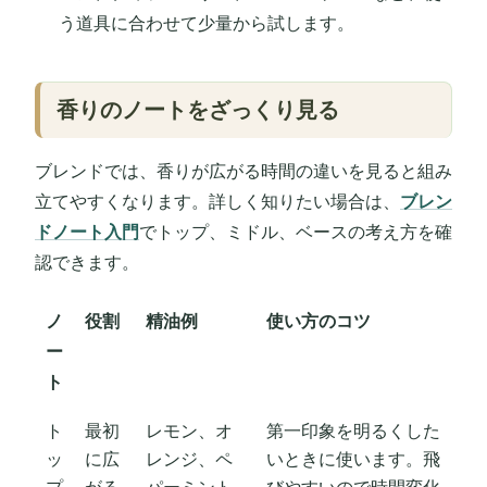
う道具に合わせて少量から試します。
香りのノートをざっくり見る
ブレンドでは、香りが広がる時間の違いを見ると組み
立てやすくなります。詳しく知りたい場合は、
ブレン
ドノート入門
でトップ、ミドル、ベースの考え方を確
認できます。
ノ
役割
精油例
使い方のコツ
ー
ト
ト
最初
レモン、オ
第一印象を明るくした
ッ
に広
レンジ、ペ
いときに使います。飛
プ
がる
パーミント
びやすいので時間変化