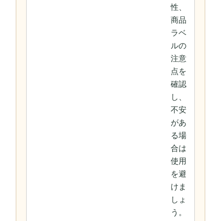
性、
商品
ラベ
ルの
注意
点を
確認
し、
不安
があ
る場
合は
使用
を避
けま
しょ
う。