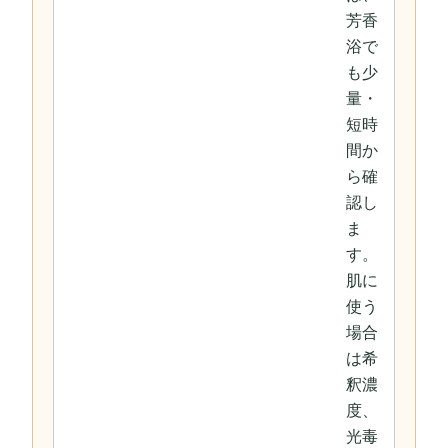
芳香
浴で
も少
量・
短時
間か
ら確
認し
ま
す。
肌に
使う
場合
は希
釈濃
度、
光毒