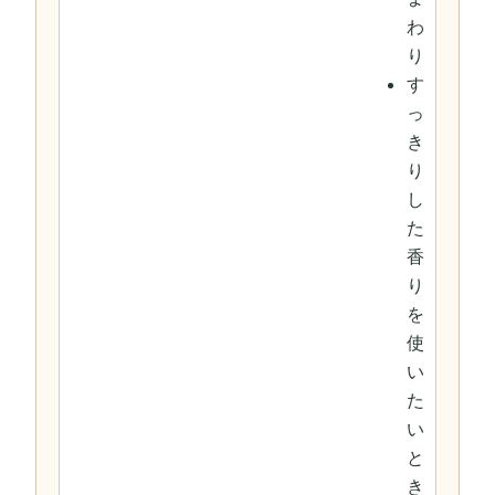
わ
り
す
っ
き
り
し
た
香
り
を
使
い
た
い
と
き