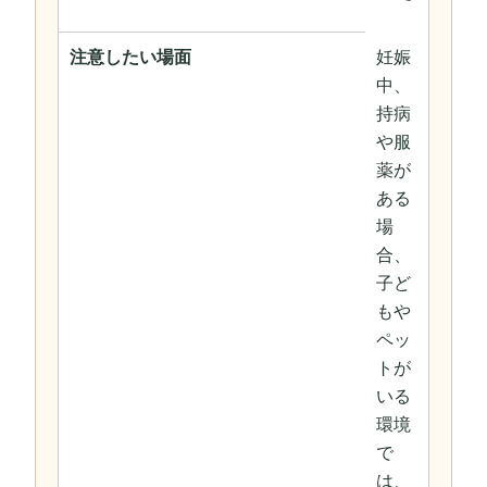
注意したい場面
妊娠
中、
持病
や服
薬が
ある
場
合、
子ど
もや
ペッ
トが
いる
環境
で
は、