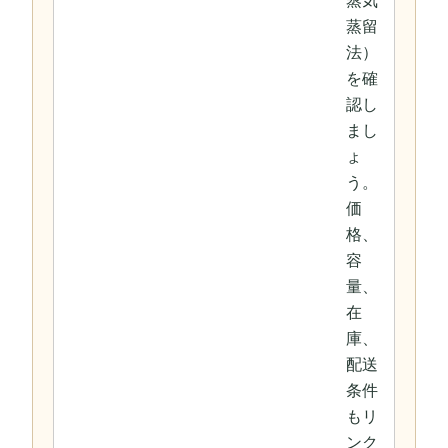
蒸気
蒸留
法）
を確
認し
まし
ょ
う。
価
格、
容
量、
在
庫、
配送
条件
もリ
ンク