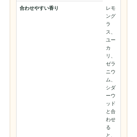
合わせやすい香り
レモ
ング
ラ
ス、
ユー
カ
リ、
ゼラ
ニウ
ム、
シダ
ーウ
ッド
と合
わせ
る
と、