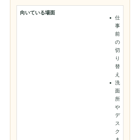
向いている場面
仕
事
前
の
切
り
替
え
洗
面
所
や
デ
ス
ク
ま