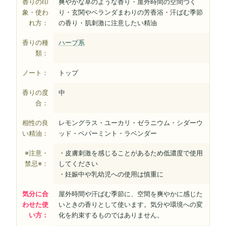
香りの印
爽やかな草のような香り・屋外時間の空間づく
象・使わ
り・玄関やベランダまわりの芳香浴・汗ばむ季節
れ方：
の香り・肌刺激に注意したい精油
香りの種
ハーブ系
類：
ノート：
トップ
香りの度
中
合：
相性の良
レモングラス・ユーカリ・ゼラニウム・シダーウ
い精油：
ッド・ペパーミント・ラベンダー
※注意・
・皮膚刺激を感じることがあるため低濃度で使用
禁忌※：
してください
・妊娠中や乳幼児への使用は慎重に
気分に合
屋外時間や汗ばむ季節に、空間を爽やかに感じた
わせた使
いときの香りとして使います。気分や環境への変
い方：
化を約束するものではありません。