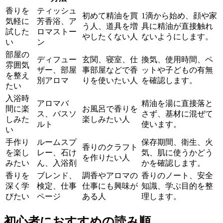
香りを
ティッシュ
初めて精油を買
1滴から始め、顔や家
気軽に
芳香浴、ア
う人、道具を増
具に精油が直接触れ
試した
ロマストー
やしたくない人
ないようにします。
い
ン
部屋の
ディフュー
玄関、寝室、仕
換気、使用時間、ペ
雰囲気
ザー、部屋
事部屋などで香
ットや子どもの有無
を整え
別アロマ
りを使いたい人
を確認します。
たい
入浴時
アロマバ
精油を湯に直接落と
間に楽
お風呂で香りを
ス、バスソ
さず、基材に混ぜて
しみた
楽しみたい人
ルト
使います。
い
手作り
ルームスプ
保存期間、衛生、火
香りのクラフト
を楽し
レー、石け
気、肌に使うかどう
を作りたい人
みたい
ん、入浴剤
かを確認します。
香りを
ブレンド、
調香やアロマの
香りのノート、安全
深く学
検定、仕事
仕事にも興味が
知識、学ぶ目的を整
びたい
ページ
ある人
理します。
初心者におすすめの読み順