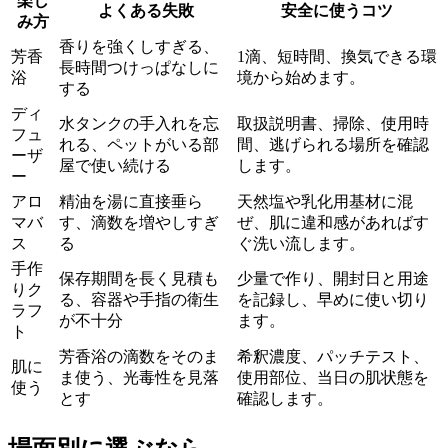
楽し
よくある失敗
安全に使うコツ
み方
香りを強くしすぎる、
芳香
1滴、短時間、換気できる環
長時間つけっぱなしに
浴
境から始めます。
する
ディ
水タンクの手入れを忘
取扱説明書、掃除、使用時
フュ
れる、ペットがいる部
間、逃げられる場所を確認
ーザ
屋で使い続ける
します。
ー
アロ
精油を湯に直接垂ら
天然塩や乳化用基材に混
マバ
す、滴数を増やしすぎ
ぜ、肌に違和感があればす
ス
る
ぐ洗い流します。
手作
保存期間を長く見積も
少量で作り、開封日と用途
りク
る、容器や手指の衛生
を記録し、早めに使い切り
ラフ
が不十分
ます。
ト
芳香浴の滴数をそのま
希釈濃度、パッチテスト、
肌に
ま使う、光毒性を見落
使用部位、当日の肌状態を
使う
とす
確認します。