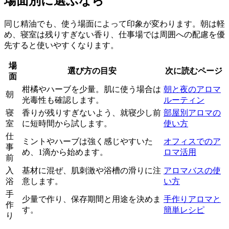
場面別に選ぶなら
同じ精油でも、使う場面によって印象が変わります。朝は軽
め、寝室は残りすぎない香り、仕事場では周囲への配慮を優
先すると使いやすくなります。
場
選び方の目安
次に読むページ
面
柑橘やハーブを少量。肌に使う場合は
朝と夜のアロマ
朝
光毒性も確認します。
ルーティン
寝
香りが残りすぎないよう、就寝少し前
部屋別アロマの
室
に短時間から試します。
使い方
仕
ミントやハーブは強く感じやすいた
オフィスでのア
事
め、1滴から始めます。
ロマ活用
前
入
基材に混ぜ、肌刺激や浴槽の滑りに注
アロマバスの使
浴
意します。
い方
手
少量で作り、保存期間と用途を決めま
手作りアロマと
作
す。
簡単レシピ
り