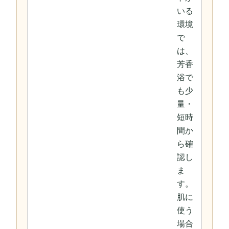
いる
環境
で
は、
芳香
浴で
も少
量・
短時
間か
ら確
認し
ま
す。
肌に
使う
場合