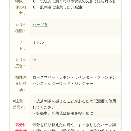
印象・
り・伝統的に胸まわりや食後の文脈で語られる香
使われ
り・肌刺激に注意したい精油
方：
香りの
ハーブ系
種類：
ノー
ミドル
ト：
香りの
中
度合：
相性の
ローズマリー・レモン・ラベンダー・フランキン
良い精
センス・シダーウッド・ジンジャー
油：
※注意・
・皮膚刺激を感じることがあるため低濃度で使用
禁忌※：
してください
・妊娠中、乳幼児は使用を控えめに
気分に
気分を切り替えたい時や、すっきりしたハーブ調
合わせ
を使いたい時に少量で使います。自信や前向きさ