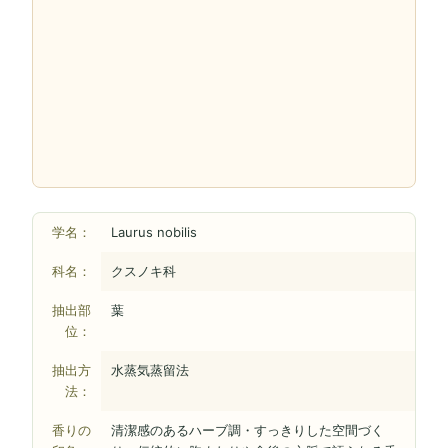
学名：
Laurus nobilis
科名：
クスノキ科
抽出部
葉
位：
抽出方
水蒸気蒸留法
法：
香りの
清潔感のあるハーブ調・すっきりした空間づく