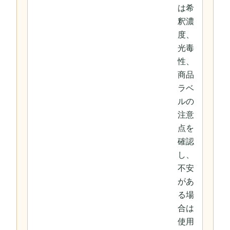
は希
釈濃
度、
光毒
性、
商品
ラベ
ルの
注意
点を
確認
し、
不安
があ
る場
合は
使用