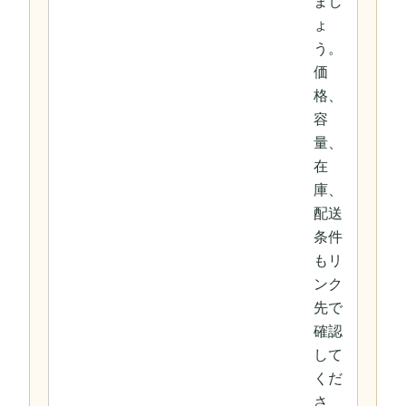
まし
ょ
う。
価
格、
容
量、
在
庫、
配送
条件
もリ
ンク
先で
確認
して
くだ
さ