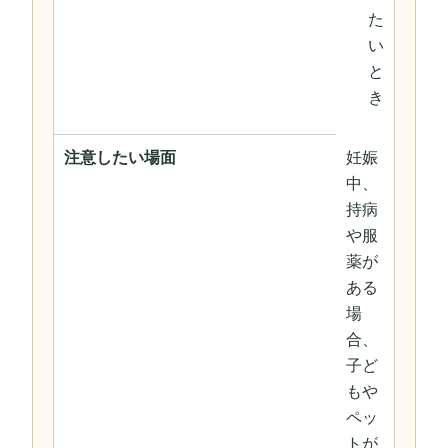
た
い
と
き
注意したい場面
妊娠
中、
持病
や服
薬が
ある
場
合、
子ど
もや
ペッ
トが