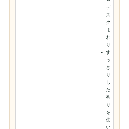
デ
ス
ク
ま
わ
り
す
っ
き
り
し
た
香
り
を
使
い