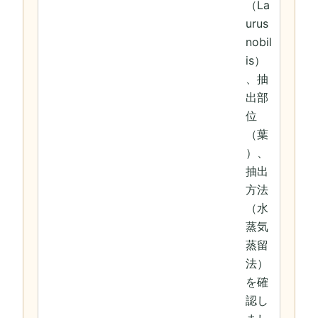
（La
urus
nobil
is）
、抽
出部
位
（葉
）、
抽出
方法
（水
蒸気
蒸留
法）
を確
認し