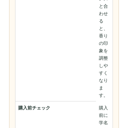
と合
わせ
る
と、
香り
の印
象を
調整
しや
すく
なり
ま
す。
購入前チェック
購入
前に
学名