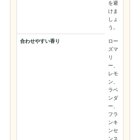
を避
けま
しょ
う。
合わせやすい香り
ロー
ズマ
リ
ー、
レモ
ン、
ラベ
ンダ
ー、
フラ
ンキ
ンセ
ンス