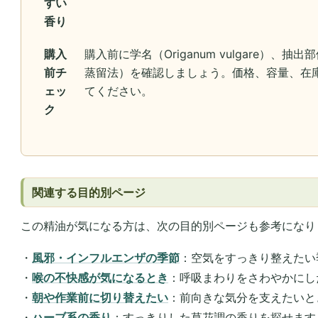
すい
香り
購入
購入前に学名（Origanum vulgare）
前チ
蒸留法）を確認しましょう。価格、容量、在
ェッ
てください。
ク
関連する目的別ページ
この精油が気になる方は、次の目的別ページも参考になり
・
風邪・インフルエンザの季節
：空気をすっきり整えたい
・
喉の不快感が気になるとき
：呼吸まわりをさわやかにし
・
朝や作業前に切り替えたい
：前向きな気分を支えたいと
・
ハーブ系の香り
：すっきりした草花調の香りを探せます