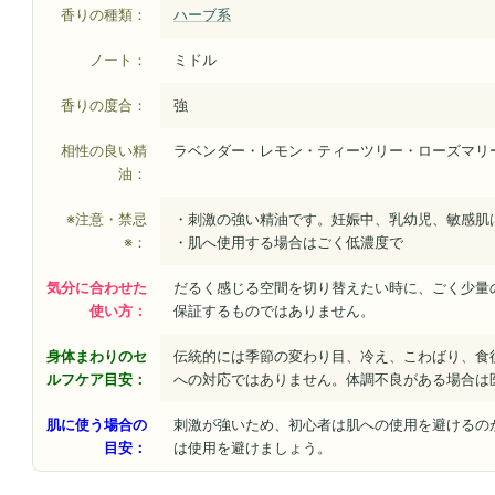
香りの種類：
ハーブ系
ノート：
ミドル
香りの度合：
強
相性の良い精
ラベンダー・レモン・ティーツリー・ローズマリ
油：
※注意・禁忌
・刺激の強い精油です。妊娠中、乳幼児、敏感肌
※：
・肌へ使用する場合はごく低濃度で
気分に合わせた
だるく感じる空間を切り替えたい時に、ごく少量
使い方：
保証するものではありません。
身体まわりのセ
伝統的には季節の変わり目、冷え、こわばり、食
ルフケア目安：
への対応ではありません。体調不良がある場合は
肌に使う場合の
刺激が強いため、初心者は肌への使用を避けるの
目安：
は使用を避けましょう。