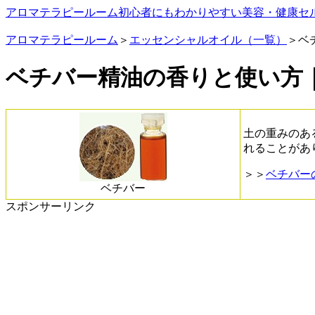
アロマテラピールーム
初心者にもわかりやすい美容・健康セ
アロマテラピールーム
＞
エッセンシャルオイル（一覧）
＞ベ
ベチバー精油の香りと使い方
土の重みのあ
れることがあ
＞＞
ベチバー
ベチバー
スポンサーリンク