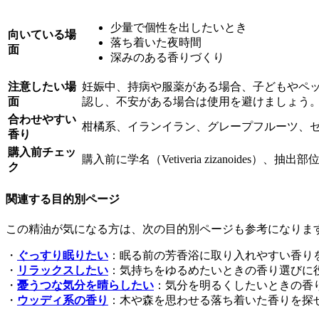
少量で個性を出したいとき
向いている場
落ち着いた夜時間
面
深みのある香りづくり
注意したい場
妊娠中、持病や服薬がある場合、子どもやペ
面
認し、不安がある場合は使用を避けましょう
合わせやすい
柑橘系、イランイラン、グレープフルーツ、
香り
購入前チェッ
購入前に学名（Vetiveria zizanoi
ク
関連する目的別ページ
この精油が気になる方は、次の目的別ページも参考になりま
・
ぐっすり眠りたい
：眠る前の芳香浴に取り入れやすい香り
・
リラックスしたい
：気持ちをゆるめたいときの香り選びに
・
憂うつな気分を晴らしたい
：気分を明るくしたいときの香
・
ウッディ系の香り
：木や森を思わせる落ち着いた香りを探