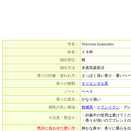
学名：
Vetiveria zizanoides
科名：
イネ科
抽出部位：
根
抽出方法：
水蒸気蒸留法
香りの印象・使われ方：
土っぽく深い香り・重いベ
香りの種類：
オリエンタル系
ノート：
ベース
香りの度合：
かなり強い
相性の良い精油：
柑橘系
・
イランイラン
・グレ
・妊娠中の使用は避けてくだ
※注意・禁忌※：
・香りが強いのでブレンドの
気分に合わせた使い方：
静かな夜や、香りに重心を出