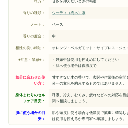
れ方：
甘さを抑えたいときの精油
香りの種類：
ウッディ（樹木）系
ノート：
ベース
香りの度合：
中
相性の良い精油：
オレンジ・ベルガモット・サイプレス・ジュ
※注意・禁忌※：
・妊娠中は使用を控えめにしてください
・肌へ使う場合は低濃度で
気分に合わせた使
甘すぎない木の香りで、玄関や作業後の空間
い方：
分への変化を約束するものではありません。
身体まわりのセル
呼吸、冷え、むくみ、疲れなどへの対応を目
フケア目安：
関へ相談しましょう。
肌に使う場合の目
肌や頭皮に使う場合は低濃度で慎重に確認し
安：
は使用を控えるか専門家へ確認しましょう。