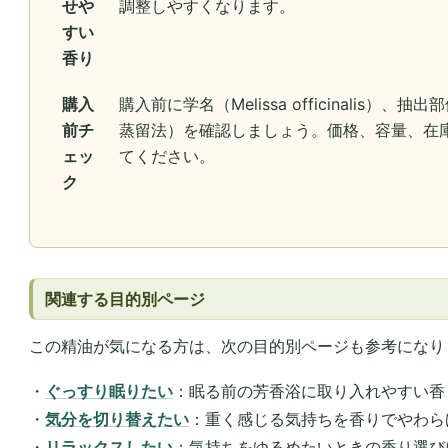
せや
調整しやすくなります。
すい
香り
購入
購入前に学名（Melissa officinalis
前チ
蒸留法）を確認しましょう。価格、容量、在
ェッ
てください。
ク
関連する目的別ページ
この精油が気になる方は、次の目的別ページも参考になり
・
ぐっすり眠りたい
：眠る前の芳香浴に取り入れやすい香
・
気分を切り替えたい
：重く感じる気持ちを香りでやわら
・
リラックスしたい
：気持ちをゆるめたいときの香り選び