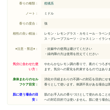
香りの種類：
柑橘系
ノート：
ミドル
香りの度合：
強
相性の良い精油：
レモン・レモングラス・カモミール・ラベン
ス・グレープフルーツ・ジャスミン・イラン
※注意・禁忌※：
・妊娠中の使用は避けてください
・緑内障の方は使用を控えてください
気分に合わせた使
やわらかなレモン調の香りで、夜のくつろぎ
い方：
ます。気分への変化を約束するものではあり
身体まわりのセル
消化や月経まわりの不調への対応を目的にせ
フケア目安：
香りとして使います。体調不良がある場合は
肌に使う場合の目
肌のお手入れの香りづけとして使われること
安：
への対応目的では使いません。肌に使う場合