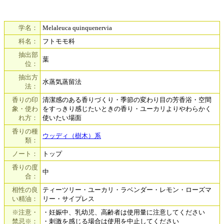
学名：
Melaleuca quinquenervia
科名：
フトモモ科
抽出部
葉
位：
抽出方
水蒸気蒸留法
法：
香りの印
清潔感のある香りづくり・季節の変わり目の芳香浴・空間
象・使わ
をすっきり感じたいときの香り・ユーカリよりやわらかく
れ方：
使いたい場面
香りの種
ウッディ（樹木）系
類：
ノート：
トップ
香りの度
中
合：
相性の良
ティーツリー・ユーカリ・ラベンダー・レモン・ローズマ
い精油：
リー・サイプレス
※注意・
・妊娠中、乳幼児、高齢者は使用量に注意してください
禁忌※：
・刺激を感じる場合は使用を中止してください