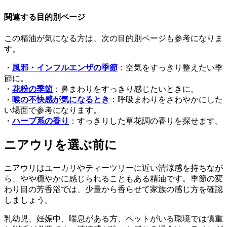
関連する目的別ページ
この精油が気になる方は、次の目的別ページも参考になりま
す。
・
風邪・インフルエンザの季節
：空気をすっきり整えたい季
節に。
・
花粉の季節
：鼻まわりをすっきり感じたいときに。
・
喉の不快感が気になるとき
：呼吸まわりをさわやかにした
い場面で参考になります。
・
ハーブ系の香り
：すっきりした草花調の香りを探せます。
ニアウリを選ぶ前に
ニアウリはユーカリやティーツリーに近い清涼感を持ちなが
ら、やや穏やかに感じられることもある精油です。季節の変
わり目の芳香浴では、少量から香らせて家族の感じ方を確認
しましょう。
乳幼児、妊娠中、喘息がある方、ペットがいる環境では慎重