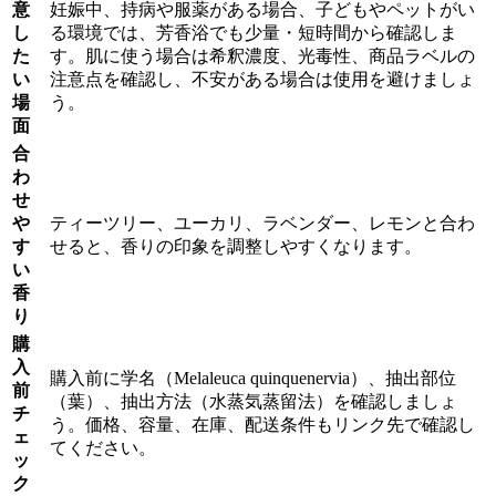
意
妊娠中、持病や服薬がある場合、子どもやペットがい
し
る環境では、芳香浴でも少量・短時間から確認しま
た
す。肌に使う場合は希釈濃度、光毒性、商品ラベルの
い
注意点を確認し、不安がある場合は使用を避けましょ
場
う。
面
合
わ
せ
や
ティーツリー、ユーカリ、ラベンダー、レモンと合わ
す
せると、香りの印象を調整しやすくなります。
い
香
り
購
入
購入前に学名（Melaleuca quinquenervia）、抽出部位
前
（葉）、抽出方法（水蒸気蒸留法）を確認しましょ
チ
う。価格、容量、在庫、配送条件もリンク先で確認し
ェ
てください。
ッ
ク