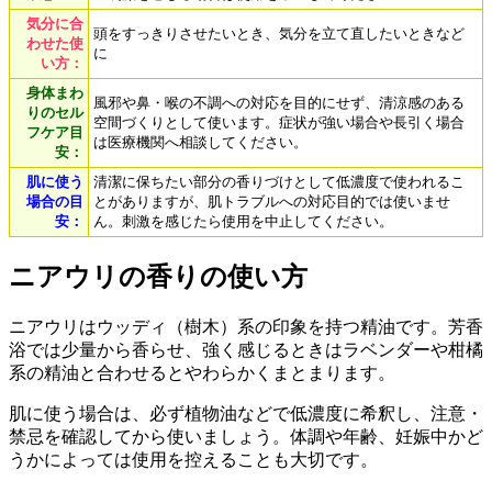
気分に合
頭をすっきりさせたいとき、気分を立て直したいときなど
わせた使
に
い方：
身体まわ
風邪や鼻・喉の不調への対応を目的にせず、清涼感のある
りのセル
空間づくりとして使います。症状が強い場合や長引く場合
フケア目
は医療機関へ相談してください。
安：
肌に使う
清潔に保ちたい部分の香りづけとして低濃度で使われるこ
場合の目
とがありますが、肌トラブルへの対応目的では使いませ
安：
ん。刺激を感じたら使用を中止してください。
ニアウリの香りの使い方
ニアウリはウッディ（樹木）系の印象を持つ精油です。芳香
浴では少量から香らせ、強く感じるときはラベンダーや柑橘
系の精油と合わせるとやわらかくまとまります。
肌に使う場合は、必ず植物油などで低濃度に希釈し、注意・
禁忌を確認してから使いましょう。体調や年齢、妊娠中かど
うかによっては使用を控えることも大切です。