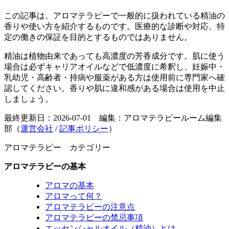
この記事は、アロマテラピーで一般的に扱われている精油の
香りや使い方を紹介するものです。医療的な診断や対応、特
定の働きの保証を目的とするものではありません。
精油は植物由来であっても高濃度の芳香成分です。肌に使う
場合は必ずキャリアオイルなどで低濃度に希釈し、妊娠中・
乳幼児・高齢者・持病や服薬がある方は使用前に専門家へ確
認してください。香りや肌に違和感がある場合は使用を中止
しましょう。
最終更新日：2026-07-01 編集：アロマテラピールーム編集
部（
運営会社
/
記事ポリシー
）
アロマテラピー カテゴリー
アロマテラピーの基本
アロマの基本
アロマって何？
アロマテラピーの注意点
アロマテラピーの禁忌事項
エッセンシャルオイル（精油）とは