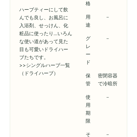
格
ハーブティーにして飲
用
－
んでも良し、お風呂に
途
入浴剤、せっけん、化
粧品に使ったり…いろん
グ
－
な使い道があって見た
レ
目も可愛いドライハー
ー
ブたちです。
ド
>>シングルハーブ一覧
（ドライハーブ）
保
密閉容器
管
で冷暗所
使
－
用
期
限
そ
－