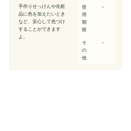
手作りせっけんや化粧
使
－
品に色を加えたいとき
用
など、安心して色づけ
期
することができます
限
よ。
そ
－
の
他