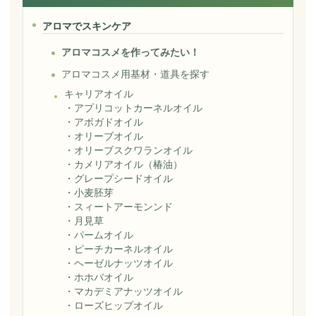
アロマでスキンケア
アロマコスメを作ってみたい！
アロマコスメ用基材・道具を探す
キャリアオイル
・
アプリコットカーネルオイル
・
アボガドオイル
・
オリーブオイル
・
オリーブスクワランオイル
・
カメリアオイル（椿油）
・
グレープシードオイル
・
小麦胚芽
・
スィートアーモンンド
・
月見草
・
パームオイル
・
ピーチカーネルオイル
・
ヘーゼルナッツオイル
・
ホホバオイル
・
マカデミアナッツオイル
・
ローズヒップオイル