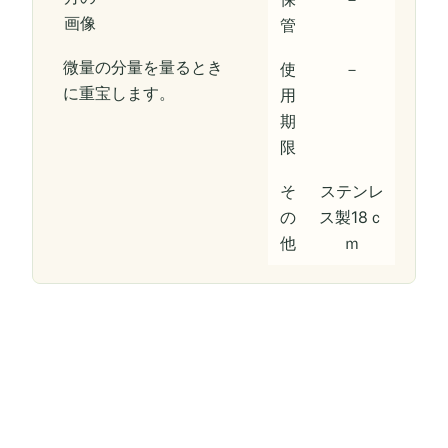
管
微量の分量を量るとき
使
－
に重宝します。
用
期
限
そ
ステンレ
の
ス製18ｃ
他
ｍ