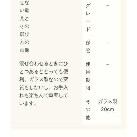
グ
－
レ
ー
ド
保
－
管
混ぜ合わせるときにひ
使
－
とつあるととっても便
用
利。ガラス製なので変
期
質もしないし、お手入
限
れも楽ちんで重宝して
そ
ガラス製
います。
の
20cm
他