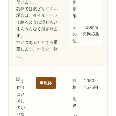
使います。
用
乳鉢では混ざりにくい
期
場合は、タイルとヘラ
限
で練るように混ぜると
そ
150mm
まんべんなく混ざりま
の
角陶器製
す。
他
ひとつあるととても重
宝します。ヘラと一緒
に。
価
1.050～
■乳鉢
格
1.575円
用
－
途