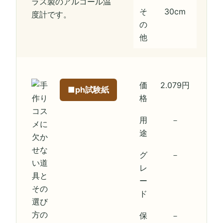
ラス製のアルコール温
そ
30cm
度計です。
の
他
価
2.079円
■ph試験紙
格
用
－
途
グ
－
レ
ー
ド
保
－