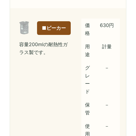
価
630円
■ビーカー
格
容量200mlの耐熱性ガ
用
計量
ラス製です。
途
グ
－
レ
ー
ド
保
－
管
使
－
用