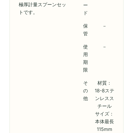
極厚計量スプーンセッ
ー
トです。
ド
保
－
管
使
－
用
期
限
そ
材質：
の
18-8ステ
他
ンレスス
チール
サイズ：
本体最長
115mm