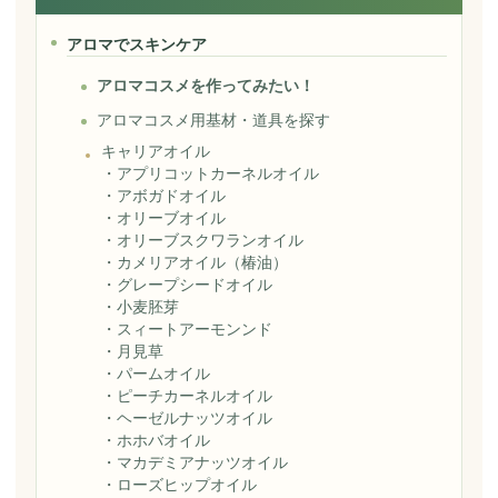
アロマでスキンケア
アロマコスメを作ってみたい！
アロマコスメ用基材・道具を探す
キャリアオイル
・
アプリコットカーネルオイル
・
アボガドオイル
・
オリーブオイル
・
オリーブスクワランオイル
・
カメリアオイル（椿油）
・
グレープシードオイル
・
小麦胚芽
・
スィートアーモンンド
・
月見草
・
パームオイル
・
ピーチカーネルオイル
・
ヘーゼルナッツオイル
・
ホホバオイル
・
マカデミアナッツオイル
・
ローズヒップオイル