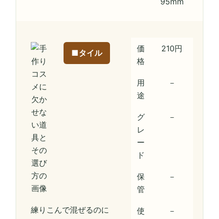
95mm
価
210円
■タイル
格
用
－
途
グ
－
レ
ー
ド
保
－
管
練りこんで混ぜるのに
使
－