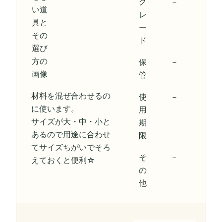
グ
－
レ
ー
ド
保
－
管
材料を混ぜ合わせるの
使
－
に使います。
用
サイズが大・中・小と
期
あるので用途に合わせ
限
てサイズちがいでそろ
そ
－
えておくと便利☆
の
他