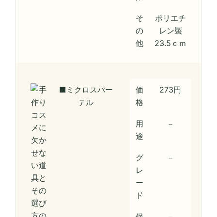
そ
ポリエチ
の
レン製
他
23.5ｃｍ
■ミクロスパー
価
273円
テル
格
用
－
途
グ
－
レ
ー
ド
保
－