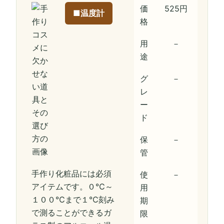
価
525円
■温度計
格
用
－
途
グ
－
レ
ー
ド
保
－
管
手作り化粧品には必須
使
－
アイテムです。０℃～
用
１００℃まで１℃刻み
期
で測ることができるガ
限