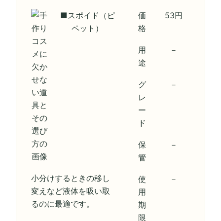
■スポイド（ピ
価
53円
ペット）
格
用
－
途
グ
－
レ
ー
ド
保
－
管
小分けするときの移し
使
－
変えなど液体を吸い取
用
るのに最適です。
期
限