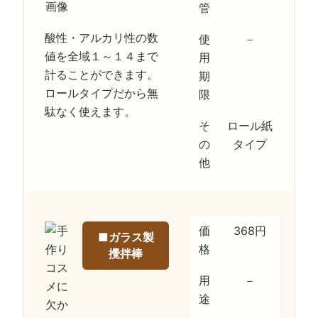
管
酸性・アルカリ性の数
使
－
値を全域１～１４まで
用
計ることができます。
期
ロールタイプだから無
限
駄なく使えます。
そ
ロール紙
の
タイプ
他
価
368円
■ガラス製
格
攪拌棒
用
－
途