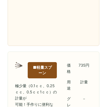
価
735円
■軽量スプ
格
ーン
用
計量
極少量（0.1ｃｃ、0.25
途
ｃｃ、0.5ｃｃ1ｃｃ）の
計量が
グ
－
可能！手作りに便利な
レ