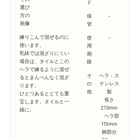
ド
保
－
管
練りこんで混ぜるのに
使
－
使います。
用
乳鉢では混ざりにくい
期
場合は、タイルとこの
限
ヘラで練るように混ぜ
そ
ヘラ：ス
るとまんべんなく混ざ
の
テンレス
ります。
他
製
ひとつあるととても重
長さ
宝します。タイルと一
213mm
緒に。
ヘラ部
115mm
柄部分