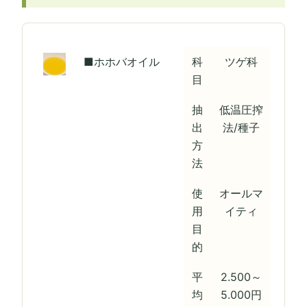
■ホホバオイル
科
ツゲ科
目
抽
低温圧搾
出
法/種子
方
法
使
オールマ
用
イティ
目
的
平
2.500～
均
5.000円