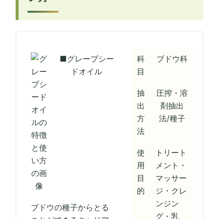
■グレープシー
科
ブドウ科
ドオイル
目
抽
圧搾・溶
出
剤抽出
方
法/種子
法
使
トリート
用
メント・
目
マッサー
的
ジ・クレ
ンジン
ブドウの種子からとる
グ・乳