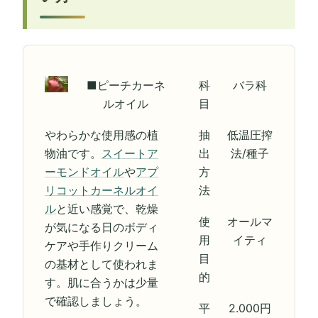
■ピーチカーネ
科
バラ科
ルオイル
目
やわらかな使用感の植
抽
低温圧搾
物油です。
スイートア
出
法/種子
ーモンドオイル
や
アプ
方
リコットカーネルオイ
法
ル
と近い感覚で、乾燥
使
オールマ
が気になる日のボディ
用
イティ
ケアや手作りクリーム
目
の基材として使われま
的
す。肌に合うかは少量
で確認しましょう。
平
2.000円