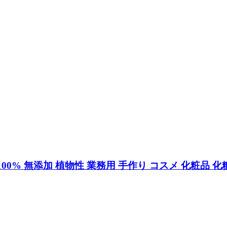
）100% 無添加 植物性 業務用 手作り コスメ 化粧品 