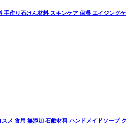
けん原料 手作り石けん材料 スキンケア 保湿 エイジングケ
コスメ 食用 無添加 石鹸材料 ハンドメイドソープ ク