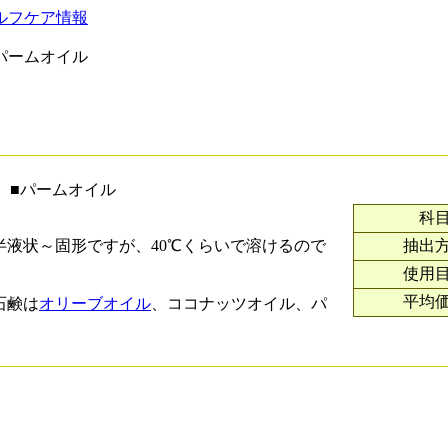
ルフケア情報
パームオイル
■パームオイル
科
液状～固形ですが、40℃くらいで溶けるので
抽出
使用
平均
石鹸は
オリーブオイル
、ココナッツオイル、パ