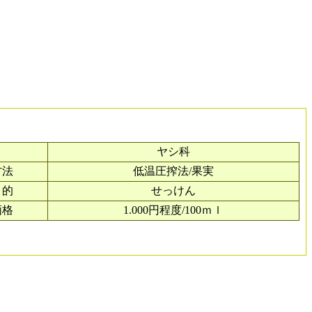
目
ヤシ科
方法
低温圧搾法/果実
目的
せっけん
価格
1.000円程度/100ｍｌ