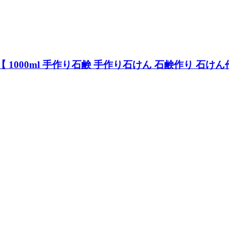
 【 1000ml 手作り石鹸 手作り石けん 石鹸作り 石け