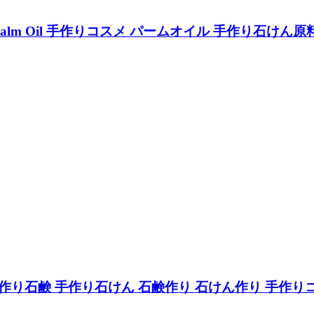
材料 Palm Oil 手作りコスメ パームオイル 手作り石
 手作り石鹸 手作り石けん 石鹸作り 石けん作り 手作り