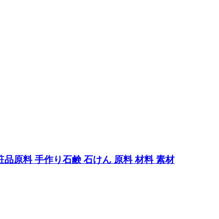
化粧品原料 手作り石鹸 石けん 原料 材料 素材