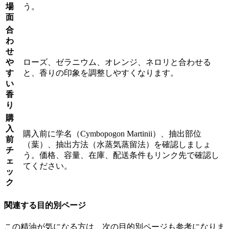
場
う。
面
合
わ
せ
や
ローズ、ゼラニウム、オレンジ、ネロリと合わせる
す
と、香りの印象を調整しやすくなります。
い
香
り
購
入
購入前に学名（Cymbopogon Martinii）、抽出部位
前
（葉）、抽出方法（水蒸気蒸留法）を確認しましょ
チ
う。価格、容量、在庫、配送条件もリンク先で確認し
ェ
てください。
ッ
ク
関連する目的別ページ
この精油が気になる方は、次の目的別ページも参考になりま