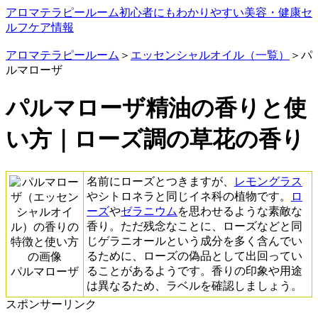
アロマテラピールーム
初心者にもわかりやすい美容・健康セ
ルフケア情報
アロマテラピールーム
＞
エッセンシャルオイル（一覧）
＞パ
ルマローザ
パルマローザ精油の香りと使
い方｜ローズ調の草花の香り
名前にローズとつきますが、
レモングラス
やシトロネラと同じイネ科の植物です。
ロ
ーズ
や
ゼラニウム
を思わせるような素敵な
香り。ただ残念なことに、ローズなどと同
じゲラニオールという成分を多く含んでい
るために、ローズの偽品として出回ってい
ることがあるようです。香りの印象や用途
パルマローザ
は異なるため、ラベルを確認しましょう。
スポンサーリンク