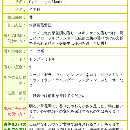
学名：
Cymbopogon Martinii
科名：
イネ科
抽出部位：
葉
抽出方法：
水蒸気蒸留法
ローズに似た草花調の香り・スキンケアの香りづけ・明
香りの印象・
るいフローラルブレンド・伝統的に肌の香りづけの文脈
使われ方：
で語られる精油・妊娠中は使用を避けたい香り
香りの種類：
ハーブ系
ノート：
トップ～ミドル
香りの度合：
中
ローズ・ゼラニウム・オレンジ・ネロリ・ジャスミン・
相性の良い精
イランイラン・ラベンダー・プチグレン・メリッサ な
油：
ど
※注意・禁忌
・妊娠中は使用を避けてください
※：
明るい草花調で、香りにやわらかさを足したい時に使い
気分に合わせ
ます。心や気分への変化を保証するものではありませ
た使い方：
ん。
身体まわりの
伝統的なセルフケア文脈で紹介されることがあります
セルフケア目
が、体調への対応ではありません。妊娠中や分娩前後は