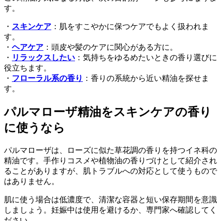
す。
・
スキンケア
：肌をすこやかに保つケアでもよく扱われま
す。
・
ヘアケア
：頭皮や髪のケアに関心がある方に。
・
リラックスしたい
：気持ちをゆるめたいときの香り選びに
役立ちます。
・
フローラル系の香り
：香りの系統から近い精油を探せま
す。
パルマローザ精油をスキンケアの香り
に使うなら
パルマローザは、ローズに似た草花調の香りを持つイネ科の
精油です。手作りコスメや植物油の香りづけとして紹介され
ることがありますが、肌トラブルへの対応として使うもので
はありません。
肌に使う場合は低濃度で、清潔な容器と短い保存期間を意識
しましょう。妊娠中は使用を避けるか、専門家へ確認してく
ださい。