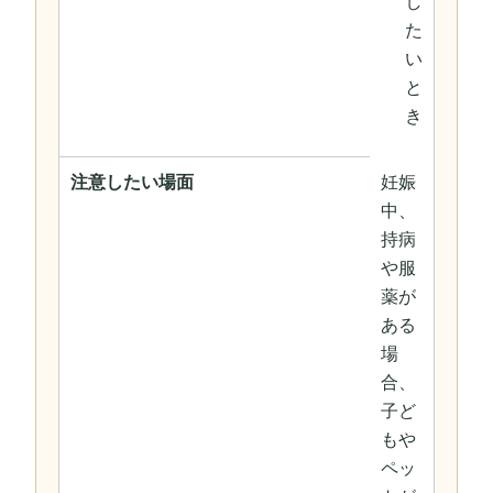
し
た
い
と
き
注意したい場面
妊娠
中、
持病
や服
薬が
ある
場
合、
子ど
もや
ペッ