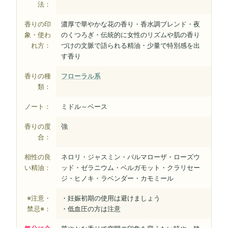
法：
香りの印
濃厚で華やかな花の香り・香水調ブレンド・夜
象・使わ
のくつろぎ・伝統的に女性のリズムや肌の香り
れ方：
づけの文脈で語られる精油・少量で特別感を出
す香り
香りの種
フローラル系
類：
ノート：
ミドル～ベース
香りの度
強
合：
相性の良
ネロリ・ジャスミン・パルマローザ・ローズウ
い精油：
ッド・ゼラニウム・ベルガモット・クラリセー
ジ・ヒノキ・ラベンダー・カモミール
※注意・
・妊娠初期の使用は避けましょう
禁忌※：
・低血圧の方は注意