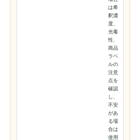
は希
釈濃
度、
光毒
性、
商品
ラベ
ルの
注意
点を
確認
し、
不安
があ
る場
合は
使用