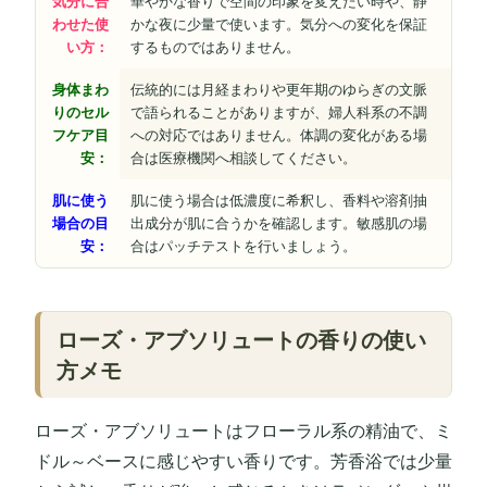
気分に合
華やかな香りで空間の印象を変えたい時や、静
わせた使
かな夜に少量で使います。気分への変化を保証
い方：
するものではありません。
身体まわ
伝統的には月経まわりや更年期のゆらぎの文脈
りのセル
で語られることがありますが、婦人科系の不調
フケア目
への対応ではありません。体調の変化がある場
安：
合は医療機関へ相談してください。
肌に使う
肌に使う場合は低濃度に希釈し、香料や溶剤抽
場合の目
出成分が肌に合うかを確認します。敏感肌の場
安：
合はパッチテストを行いましょう。
ローズ・アブソリュートの香りの使い
方メモ
ローズ・アブソリュートはフローラル系の精油で、ミ
ドル～ベースに感じやすい香りです。芳香浴では少量