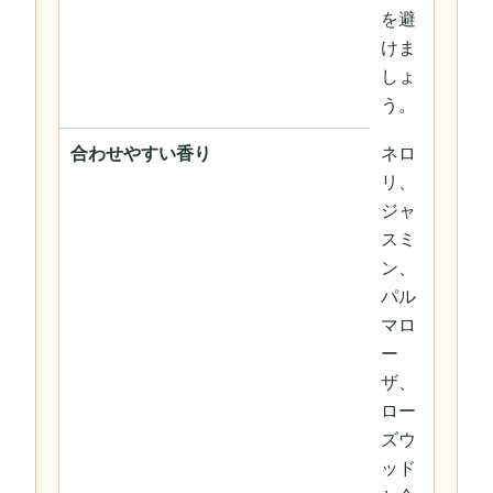
を避
けま
しょ
う。
合わせやすい香り
ネロ
リ、
ジャ
スミ
ン、
パル
マロ
ー
ザ、
ロー
ズウ
ッド