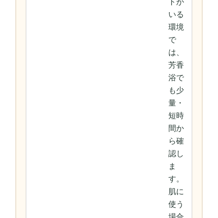
トが
いる
環境
で
は、
芳香
浴で
も少
量・
短時
間か
ら確
認し
ま
す。
肌に
使う
場合