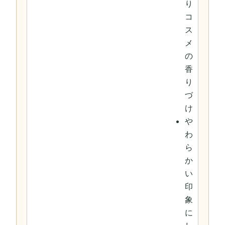
り
コ
ス
メ
の
香
り
づ
け
や
わ
ら
か
い
印
象
に