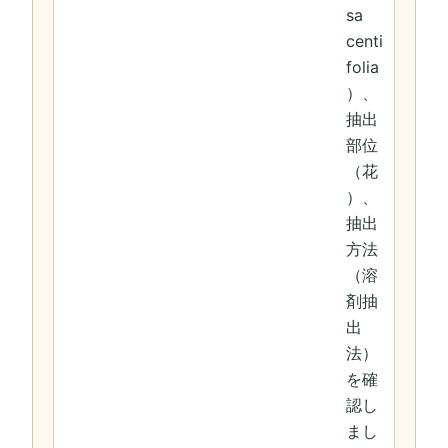
sa
centi
folia
）、
抽出
部位
（花
）、
抽出
方法
（溶
剤抽
出
法）
を確
認し
まし