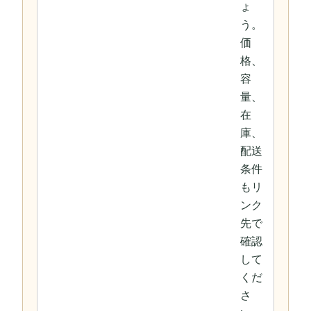
ょ
う。
価
格、
容
量、
在
庫、
配送
条件
もリ
ンク
先で
確認
して
くだ
さ